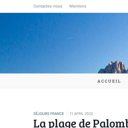
Skip
Contactez-nous
Mentions
to
content
la-lande-
ACCUEIL
/
SÉJOURS FRANCE
11 APRIL 2022
La plage de Palom