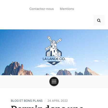
Skip
to
Contactez-nous
Mentions
content
la-lande-du-
moulin.com
/
BLOG ET BONS PLANS
24 APRIL 2022