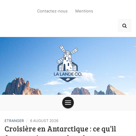
Skip
to
Contactez-nous
Mentions
content
la-lande-du-moulin.com
/
ETRANGER
6 AUGUST 2026
Croisière en Antarctique : ce qu’il