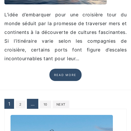
L’idée d’embarquer pour une croisière tour du
monde séduit par la promesse de traverser mers et
continents à la découverte de cultures fascinantes.
Si l’itinéraire varie selon les compagnies de
croisière, certains ports font figure d’escales
incontournables tant pour leur…
READ MORE
Posts
1
…
2
10
NEXT
pagination