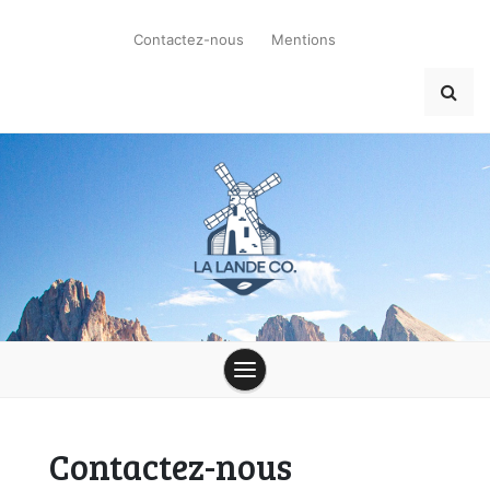
Skip
to
Contactez-nous
Mentions
content
la-lande-du-
moulin.com
Contactez-nous