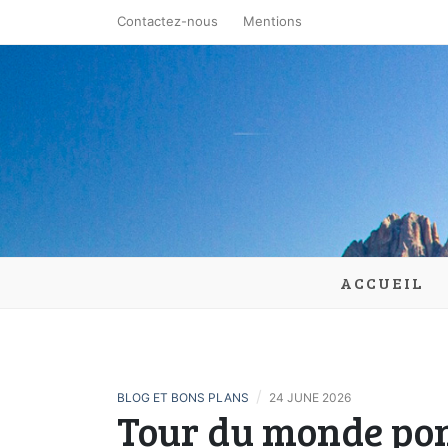
Skip
Contactez-nous
Mentions
to
content
la-lande-
ACCUEIL
/
BLOG ET BONS PLANS
24 JUNE 2026
Tour du monde pon