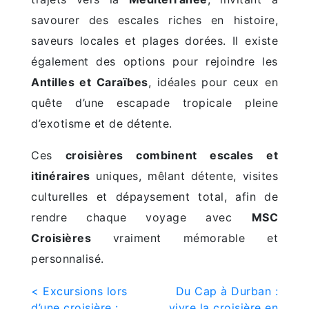
savourer des escales riches en histoire,
saveurs locales et plages dorées. Il existe
également des options pour rejoindre les
Antilles et Caraïbes
, idéales pour ceux en
quête d’une escapade tropicale pleine
d’exotisme et de détente.
Ces
croisières combinent escales et
itinéraires
uniques, mêlant détente, visites
culturelles et dépaysement total, afin de
rendre chaque voyage avec
MSC
Croisières
vraiment mémorable et
personnalisé.
Post
< Excursions lors
Du Cap à Durban :
d’une croisière :
vivre la croisière en