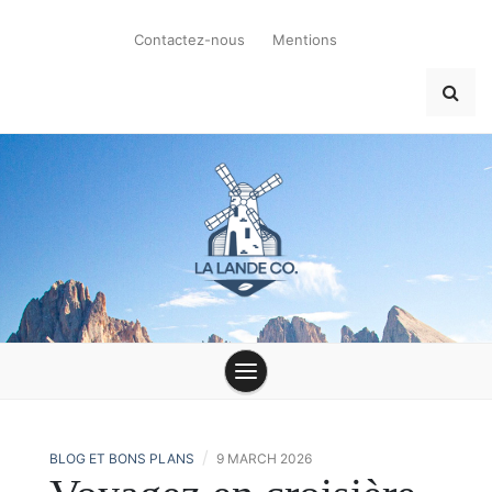
Skip
to
Contactez-nous
Mentions
content
la-lande-du-
moulin.com
/
BLOG ET BONS PLANS
9 MARCH 2026