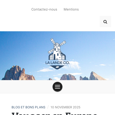
Skip
to
Contactez-nous
Mentions
content
la-lande-du-
moulin.com
/
BLOG ET BONS PLANS
10 NOVEMBER 2025