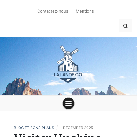
Skip
to
Contactez-nous
Mentions
content
la-lande-du-
moulin.com
/
BLOG ET BONS PLANS
1 DECEMBER 2025