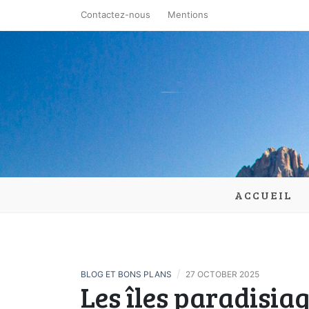
Skip
Contactez-nous
Mentions
to
content
la-lande-
ACCUEIL
/
BLOG ET BONS PLANS
27 OCTOBER 2025
Les îles paradisia