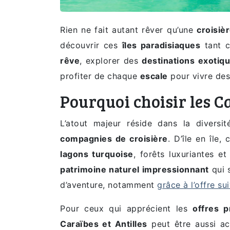
Rien ne fait autant rêver qu’une
croisiè
découvrir ces
îles paradisiaques
tant c
rêve
, explorer des
destinations exotiq
profiter de chaque
escale
pour vivre des
Pourquoi choisir les C
L’atout majeur réside dans la divers
compagnies de croisière
. D’île en île
lagons turquoise
, forêts luxuriantes e
patrimoine naturel impressionnant
qui 
d’aventure, notamment
grâce à l’offre su
Pour ceux qui apprécient les
offres p
Caraïbes et Antilles
peut être aussi ac