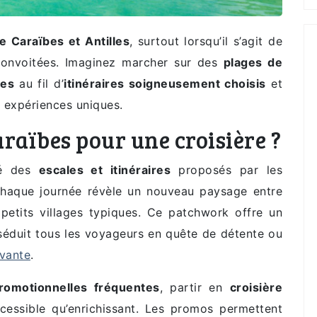
re Caraïbes et Antilles
, surtout lorsqu’il s’agit de
onvoitées. Imaginez marcher sur des
plages de
ues
au fil d’
itinéraires soigneusement choisis
et
 expériences uniques.
araïbes pour une croisière ?
ité des
escales et itinéraires
proposés par les
, chaque journée révèle un nouveau paysage entre
t petits villages typiques. Ce patchwork offre un
séduit tous les voyageurs en quête de détente ou
ivante
.
romotionnelles fréquentes
, partir en
croisière
cessible qu’enrichissant. Les promos permettent