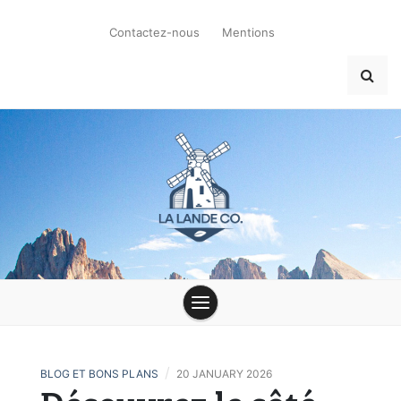
Skip
to
Contactez-nous
Mentions
content
la-lande-du-
moulin.com
/
BLOG ET BONS PLANS
20 JANUARY 2026