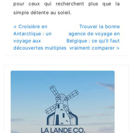
pour ceux qui recherchent plus que la
simple détente au soleil.
Post
< Croisière en
Trouver la bonne
Antarctique : un
agence de voyage en
navigation
voyage aux
Belgique : ce qu’il faut
découvertes multiples
vraiment comparer >