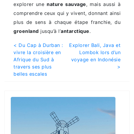
explorer une
nature sauvage
, mais aussi à
comprendre ceux qui y vivent, donnant ainsi
plus de sens à chaque étape franchie, du
groenland
jusqu’à l’
antarctique
.
Post
< Du Cap à Durban :
Explorer Bali, Java et
vivre la croisière en
Lombok lors d’un
navigation
Afrique du Sud à
voyage en Indonésie
travers ses plus
>
belles escales