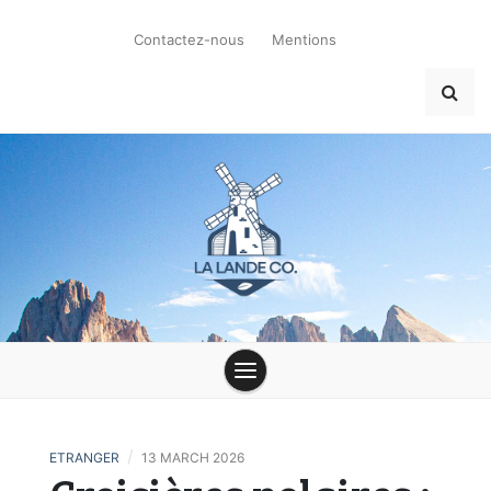
Skip
to
Contactez-nous
Mentions
content
la-lande-du-
moulin.com
/
ETRANGER
13 MARCH 2026