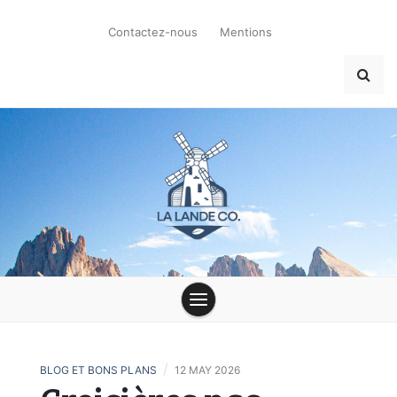
Skip
to
Contactez-nous
Mentions
content
la-lande-du-
moulin.com
/
BLOG ET BONS PLANS
12 MAY 2026