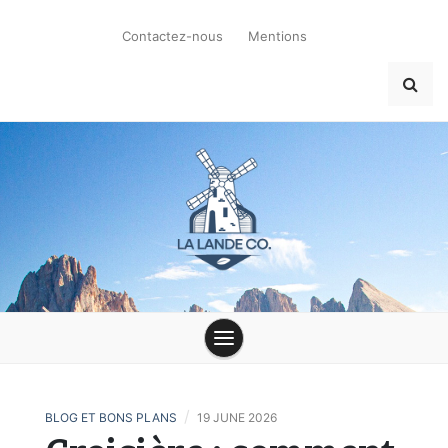
Skip
to
Contactez-nous
Mentions
content
la-lande-du-
moulin.com
/
BLOG ET BONS PLANS
19 JUNE 2026