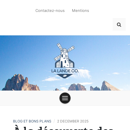
Skip
to
Contactez-nous
Mentions
content
la-lande-du-
moulin.com
/
BLOG ET BONS PLANS
2 DECEMBER 2025