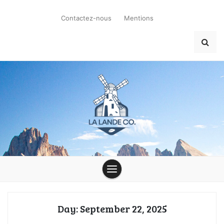
Skip
to
Contactez-nous
Mentions
content
la-lande-du-
moulin.com
Day:
September 22, 2025